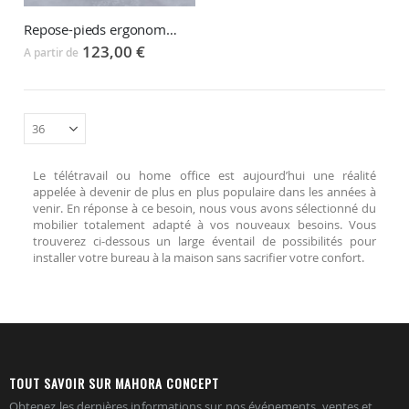
Repose-pieds ergonomique FOOT SUPPORT
123,00 €
A partir de
Le télétravail ou home office est aujourd’hui une réalité
appelée à devenir de plus en plus populaire dans les années à
venir. En réponse à ce besoin, nous vous avons sélectionné du
mobilier totalement adapté à vos nouveaux besoins. Vous
trouverez ci-dessous un large éventail de possibilités pour
installer votre bureau à la maison sans sacrifier votre confort.
TOUT SAVOIR SUR MAHORA CONCEPT
Obtenez les dernières informations sur nos événements, ventes et