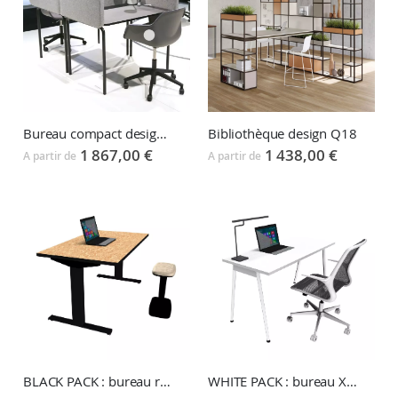
Bureau compact design FOUR US WORX
Bibliothèque design Q18
1 867,00 €
1 438,00 €
A partir de
A partir de
BLACK PACK : bureau réglable CRONO + tabouret UP
WHITE PACK : bureau X3 + fauteuil de bureau LOOP