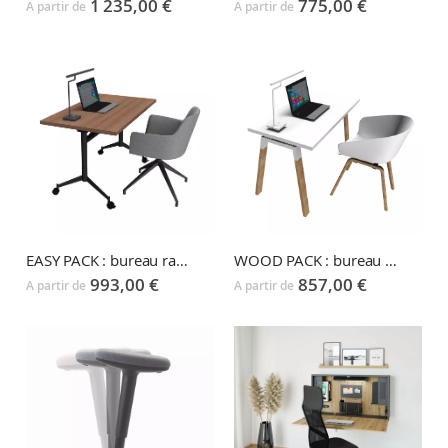
1 235,00 €
775,00 €
A partir de
A partir de
EASY PACK : bureau rabattable POP-UP + fauteuil CITY
WOOD PACK : bureau pieds bois ATREO WOOD + chaise pieds bois STAY
993,00 €
857,00 €
A partir de
A partir de