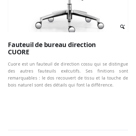
Passer
au
Fauteuil de bureau direction
début
CUORE
de
la
Galerie
Cuore est un fauteuil de direction cossu qui se distingue
d’images
des autres fauteuils exécutifs. Ses finitions sont
remarquables : le dos recouvert de tissu et la touche de
bois naturel sont des détails qui font la différence.