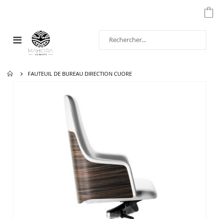
Affichage
navigation
FAUTEUIL DE BUREAU DIRECTION CUORE
Passer
à
la
fin
de
la
galerie
d’images