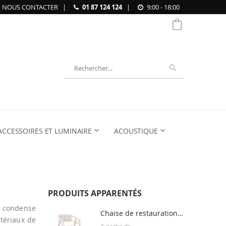
NOUS CONTACTER
|
01 87 124 124
|
9:00 - 18:00
Chercher
ACCESSOIRES ET LUMINAIRE
ACOUSTIQUE
PRODUITS APPARENTÉS
L condense
Chaise de restauration et de réunion HULAHOOP
atériaux de