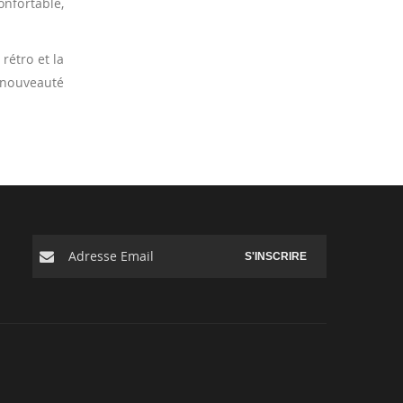
onfortable,
 rétro et la
e nouveauté
S'INSCRIRE