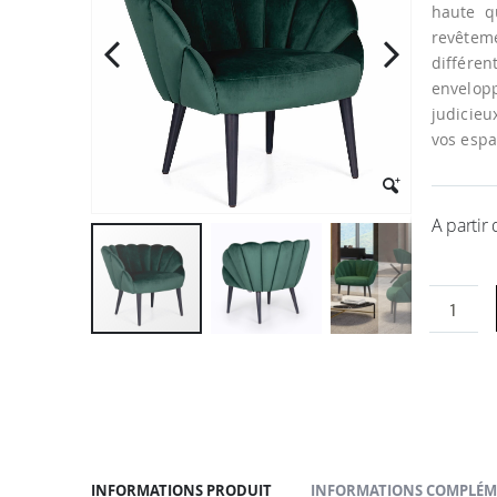
la
haute q
galerie
revêtem
d’images
différen
envelo
judicieu
vos espa
A partir
Passer
au
début
de
la
Galerie
d’images
INFORMATIONS PRODUIT
INFORMATIONS COMPLÉM