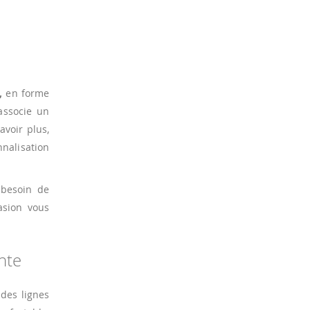
,
en forme
associe un
avoir plus,
nnalisation
 besoin de
asion vous
nte
 des lignes