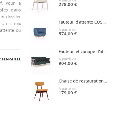
A partir de
f. Pour le
278,00 €
bles dans
un dossier
Fauteuil d'attente COSMO
 Un choix
A partir de
’attente ou
574,00 €
Fauteuil et canapé d'attente NATURE
FEN-SHELL
A partir de
904,00 €
Chaise de restauration MALIN
A partir de
179,00 €