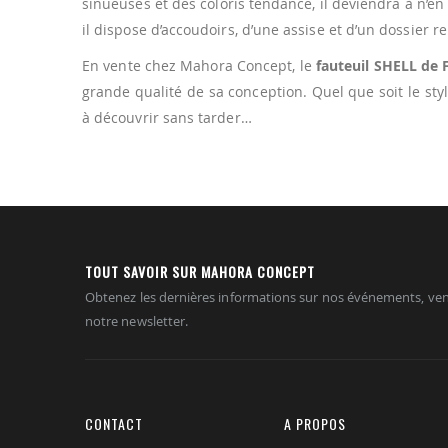
sinueuses et des coloris tendance, il deviendra à n’en
il dispose d’accoudoirs, d’une assise et d’un dossier 
En vente chez Mahora Concept, le
fauteuil SHELL de 
grande qualité de sa conception. Quel que soit le sty
à découvrir sans tarder…
TOUT SAVOIR SUR MAHORA CONCEPT
Obtenez les dernières informations sur nos événements, ven
notre newsletter.
CONTACT
A PROPOS