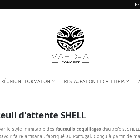
RÉUNION - FORMATION
RESTAURATION ET CAFÉTÉRIA
euil d'attente SHELL
par le style inimitable des
fauteuils coquillages
d’autrefois, SHEL
savoir-faire artisanal, fabriqué au Portugal. Conçu à partir de m