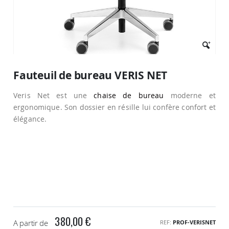
Passer
au
Fauteuil de bureau VERIS NET
début
de
Veris Net est une
chaise de bureau
moderne et
la
Galerie
ergonomique. Son dossier en résille lui confère confort et
d’images
élégance.
380,00 €
A partir de
REF
PROF-VERISNET