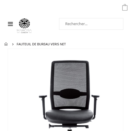
Affichage
navigation
FAUTEUIL DE BUREAU VERIS NET
Passer
à
la
fin
de
la
galerie
d’images