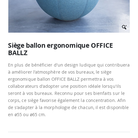
Passer
au
Siège ballon ergonomique OFFICE
début
BALLZ
de
la
Galerie
En plus de bénéficier d'un design ludique qui contribuera
d’images
à améliorer l'atmosphère de vos bureaux, le siège
ergonomique ballon OFFICE BALLZ permettra à vos
collaborateurs d'adopter une position idéale lorsqu'ils
seront à vos bureaux. Reconnu pour ses bienfaits sur le
corps, ce siège favorise également la concentration. Afin
de s'adapter à la morphologie de chacun, il est disponible
en ø55 ou ø65 cm.