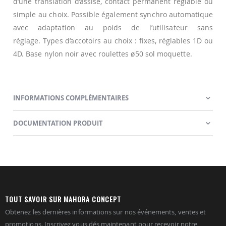
d’une translation d’assise, contact permanent réglable ou
simple au choix. Possible également synchro automatique
avec adaptation au poids de l’utilisateur sans
réglage. Types d’accotoirs au choix : fixes, réglables 1D ou
4D. Base nylon noir avec roulettes ø50 sol moquette.
INFORMATIONS COMPLÉMENTAIRES
DOCUMENTATION PRODUIT
TOUT SAVOIR SUR MAHORA CONCEPT
Obtenez les dernières informations sur nos événements, ventes et
promotions. Inscrivez vous dés maintenant pour recevoir notre