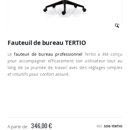
Passer
au
Fauteuil de bureau TERTIO
début
de
Le
fauteuil de bureau professionnel
Tertio a été conçu
la
Galerie
pour accompagner efficacement son utilisateur tout au
d’images
long de sa journée de travail avec des réglages simples
et intuitifs pour confort assuré.
346,00 €
A partir de
REF
SOK-TERTIO