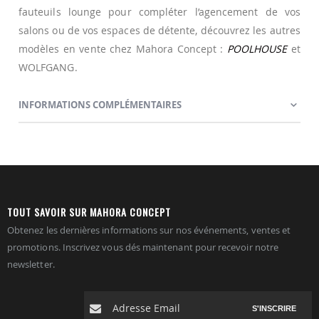
fauteuils lounge pour compléter l’agencement de vos
salons ou de vos espaces de détente, découvrez les autres
modèles en vente chez Mahora Concept :
POOLHOUSE
et
WOLFGANG.
INFORMATIONS COMPLÉMENTAIRES
TOUT SAVOIR SUR MAHORA CONCEPT
Obtenez les dernières informations sur nos événements, ventes et
promotions. Inscrivez vous dés maintenant pour recevoir notre
newsletter.
S'INSCRIRE