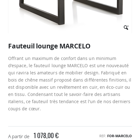
Passer
au
Fauteuil lounge MARCELO
début
de
Offrant un maximum de confort dans un minimum
la
Galerie
d'espace, le fauteuil lounge MARCELO est une nouveauté
d’images
qui ravira les amateurs de mobilier design. Fabriqué en
bois de chêne massif proposé dans différentes finitions, il
est disponible avec un revêtement en cuir, en éco-cuir ou
en tissu. Condensant tout le savoir-faire des artisans
italiens, ce fauteuil très tendance est l'un de nos derniers
coups de cœur.
1 078,00 €
A partir de
REF
FOR-MARCELO