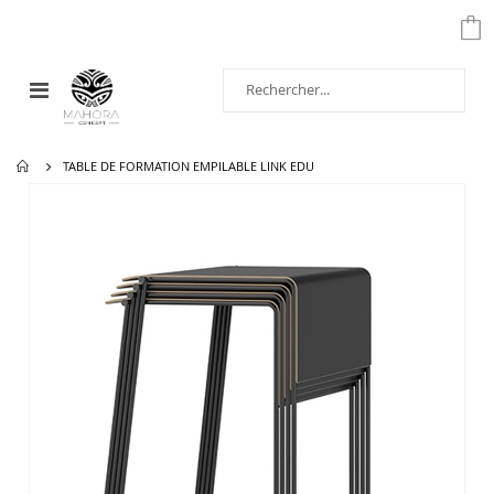
Affichage
navigation
TABLE DE FORMATION EMPILABLE LINK EDU
Passer
à
la
fin
de
la
galerie
d’images