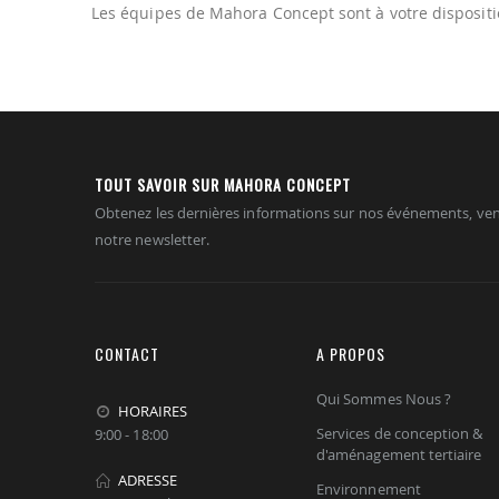
Les équipes de Mahora Concept sont à votre dispositi
TOUT SAVOIR SUR MAHORA CONCEPT
Obtenez les dernières informations sur nos événements, ven
notre newsletter.
CONTACT
A PROPOS
Qui Sommes Nous ?
HORAIRES
Services de conception &
9:00 - 18:00
d'aménagement tertiaire
ADRESSE
Environnement