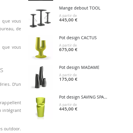
Mange debout TOOL
A partir de
445,00 €
n que vous
bureau, de
Pot design CACTUS
A partir de
n que vous
675,00 €
Pot design MADAME
s
A partir de
175,00 €
éries. D’un
Pot design SAVING SPACE
 rappellent
A partir de
445,00 €
n intégrant
es outdoor.