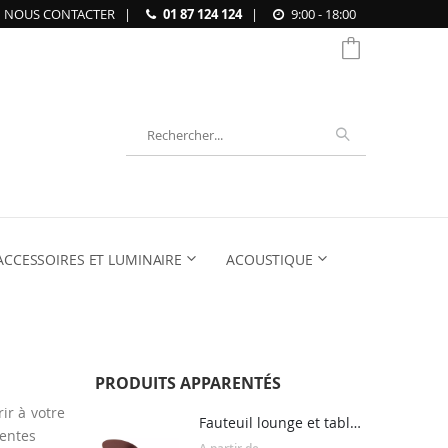
NOUS CONTACTER
|
01 87 124 124
|
9:00 - 18:00
Chercher
ACCESSOIRES ET LUMINAIRE
ACOUSTIQUE
PRODUITS APPARENTÉS
ir à votre
Fauteuil lounge et table basse FADE
rentes