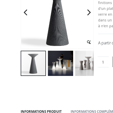
la
finition
galerie
d'un pla
d’images
verre en
dans un 
à n'en pa
A partir
Passer
au
début
de
la
Galerie
d’images
INFORMATIONS PRODUIT
INFORMATIONS COMPLÉM