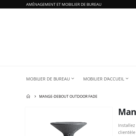
AMÉNAGEMENT ET MOBILIER DE BUREAU
MOBILIER DE BUREAU
MOBILIER D'ACCUEIL
MANGE-DEBOUT OUTDOOR FADE
Man
Passer
à
la
Installe
fin
clientèl
de