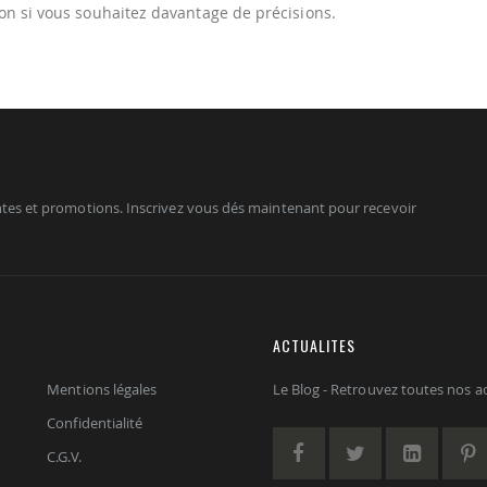
on si vous souhaitez davantage de précisions.
tes et promotions. Inscrivez vous dés maintenant pour recevoir
ACTUALITES
Mentions légales
Le Blog - Retrouvez toutes nos act
Confidentialité
C.G.V.