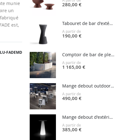
A partir de
aute munie
280,00 €
oire un
 fabriqué
Tabouret de bar d'extérieur FADE
FADE est,
A partir de
190,00 €
LU-FADEMD
Comptoir de bar de plein air FROZEN
A partir de
1 165,00 €
Mange debout outdoor FROZEN
A partir de
490,00 €
Mange debout d'extérieur FURA
A partir de
385,00 €