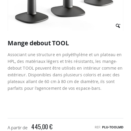
Passer
au
Mange debout TOOL
début
de
Associant une structure en polyéthylène et un plateau en
la
Galerie
HPL, des matériaux légers et très résistants, les mange-
d’images
debout TOOL peuvent être utilisés en intérieur comme en
extérieur. Disponibles dans plusieurs coloris et avec des
plateaux allant de 60 cm à 80 cm de diamètre, ils sont
parfaits pour l'agencement de vos espace-bars.
445,00 €
A partir de
REF
PLU-TOOLMD