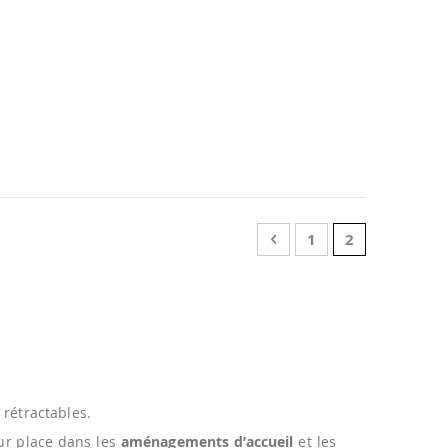
Page
Page
Précédent
Page
You're curren
1
2
 rétractables.
eur place dans les
aménagements d’accueil
et les