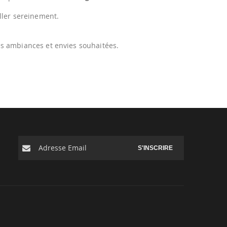
iller sereinement.
.
es ambiances et envies souhaitées.
S'INSCRIRE