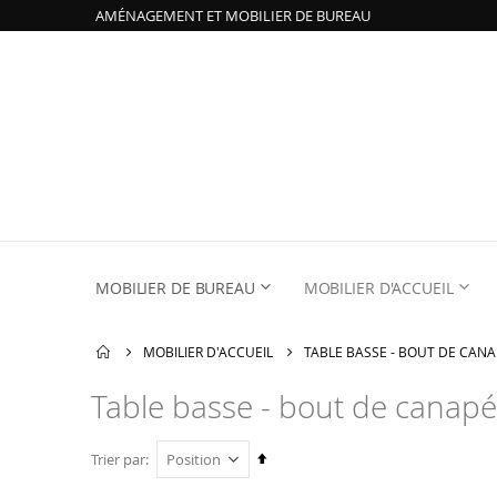
AMÉNAGEMENT ET MOBILIER DE BUREAU
MOBILIER DE BUREAU
MOBILIER D'ACCUEIL
MOBILIER D'ACCUEIL
TABLE BASSE - BOUT DE CANA
Table basse - bout de canapé
Par
Trier par
ordre