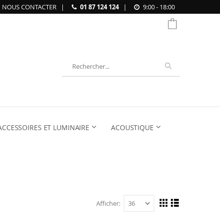
NOUS CONTACTER
|
01 87 124 124
|
9:00 - 18:00
Chercher
ACCESSOIRES ET LUMINAIRE
ACOUSTIQUE
Afficher
Afficher
Grille
Liste
en