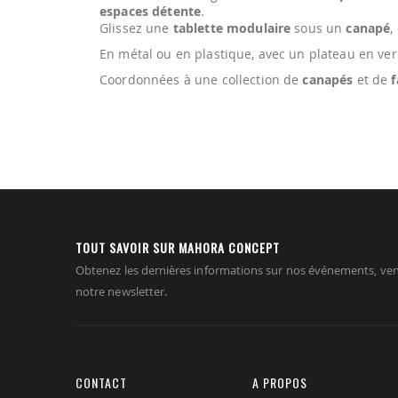
espaces détente
.
Glissez une
tablette modulaire
sous un
canapé
,
En métal ou en plastique, avec un plateau en verre
Coordonnées à une collection de
canapés
et de
f
TOUT SAVOIR SUR MAHORA CONCEPT
Obtenez les dernières informations sur nos événements, ven
notre newsletter.
CONTACT
A PROPOS