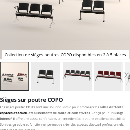
Collection de sièges poutres COPO disponibles en 2 à 5 places
Passer
au
Sièges sur poutre COPO
début
de
Les sièges poutre
COPO
sont une solution idéale pour aménager les
salles d’attente,
la
espaces d’accueil
, établissements de santé et collectivités
. Conçu pour un
usage
Galerie
d’images
intensif
, il offre une assise confortable, un entretien facile et une excellente durabilité.
Son design sobre et fonctionnel permet de créer des espaces d’accueil professionnels,
organisés et accueillants.