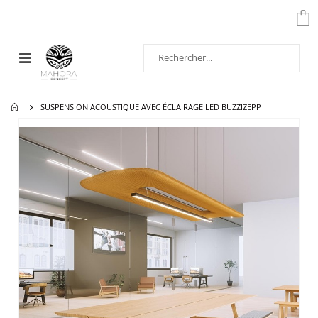
Affichage
navigation
SUSPENSION ACOUSTIQUE AVEC ÉCLAIRAGE LED BUZZIZEPP
Passer
à
la
fin
de
la
galerie
d’images