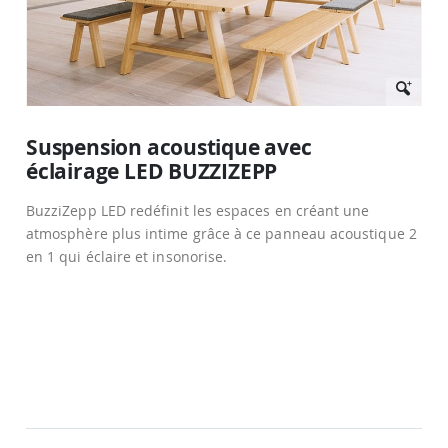
Passer
au
Suspension acoustique avec
début
éclairage LED BUZZIZEPP
de
la
Galerie
BuzziZepp LED redéfinit les espaces en créant une
d’images
atmosphère plus intime grâce à ce panneau acoustique 2
en 1 qui éclaire et insonorise.