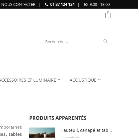
NOUS CONTACTER
|
01 87 124 124
|
9:00 - 18:00
Chercher
ACCESSOIRES ET LUMINAIRE
ACOUSTIQUE
PRODUITS APPARENTÉS
temporaines
Fauteuil, canapé et table basse outdoor STONE
ses, tables