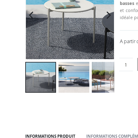
la
basses
e
galerie
et conf
d’images
idéale p
A partir
Passer
au
début
de
la
Galerie
d’images
INFORMATIONS PRODUIT
INFORMATIONS COMPLÉM