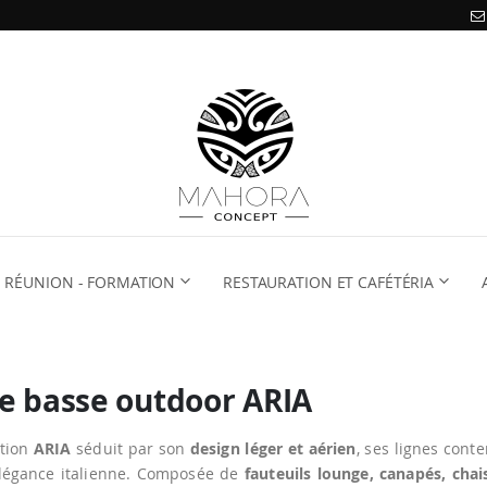
RÉUNION - FORMATION
RESTAURATION ET CAFÉTÉRIA
e basse outdoor ARIA
ction
ARIA
séduit par son
design léger et aérien
, ses lignes con
élégance italienne. Composée de
fauteuils lounge, canapés, chai