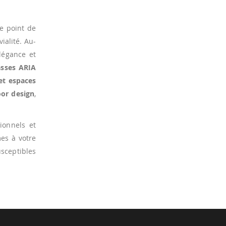
e point de
ialité. Au-
légance et
asses ARIA
et espaces
oor design
,
ionnels et
es à votre
sceptibles