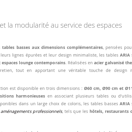
 et la modularité au service des espaces
s tables basses aux dimensions complémentaires
, pensées pou
leurs lignes épurées et leur design minimaliste, les tables
ARIA
 et espaces lounge contemporains
. Réalisées en
acier galvanisé t
'entretien, tout en apportant une véritable touche de design i
ection est disponible en trois dimensions :
Ø60 cm, Ø90 cm et Ø1
sitions harmonieuses
en associant plusieurs tables ou d'utili
onibles dans un large choix de coloris, les tables basses
ARIA
s
s
aménagements professionnels
, tels que les
hôtels, restaurants 