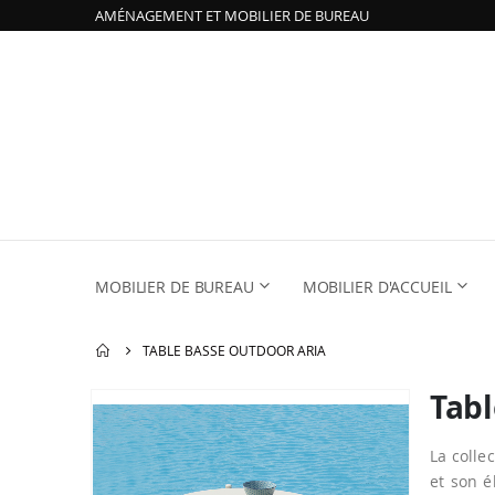
AMÉNAGEMENT ET MOBILIER DE BUREAU
MOBILIER DE BUREAU
MOBILIER D'ACCUEIL
TABLE BASSE OUTDOOR ARIA
Tabl
Passer
à
la
La colle
fin
et son 
de