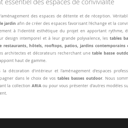
 essentiel des espaces de convivialité
 l'aménagement des espaces de détente et de réception. Véritabl
de jardin
afin de créer des espaces favorisant l'échange et la conviv
nement à l'identité esthétique du projet en apportant rythme, é
eur design intemporel et à leur grande polyvalence, les
tables b
e restaurants, hôtels, rooftops, patios, jardins contemporains 
es architectes et décorateurs recherchant une
table basse outd
d'appoint haut de gamme.
s la décoration d'intérieur et l'aménagement d'espaces profess
mpagner dans le choix de vos
tables basses outdoor
. Nous somm
nt la collection
ARIA
ou pour vous présenter d'autres modèles su
ent.