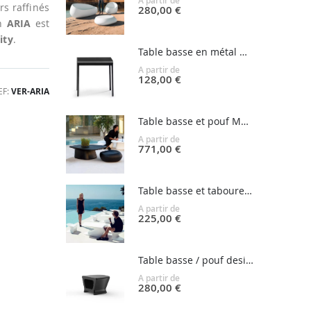
A partir de
rs raffinés
280,00 €
on
ARIA
est
ity
.
Table basse en métal OLA
A partir de
128,00 €
EF
VER-ARIA
Table basse et pouf MOMA
A partir de
771,00 €
Table basse et tabouret WING
A partir de
225,00 €
Table basse / pouf design PAL
A partir de
280,00 €