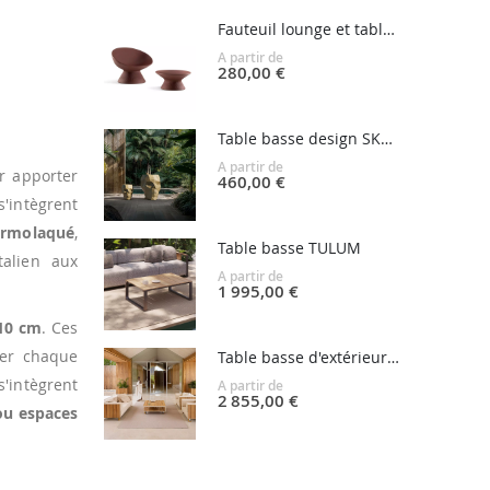
Fauteuil lounge et table basse FADE
A partir de
280,00 €
Table basse design SKULL
A partir de
r apporter
460,00 €
s'intègrent
hermolaqué
,
Table basse TULUM
talien aux
A partir de
1 995,00 €
10 cm
. Ces
ser chaque
Table basse d'extérieur VINEYARD
'intègrent
A partir de
2 855,00 €
ou espaces