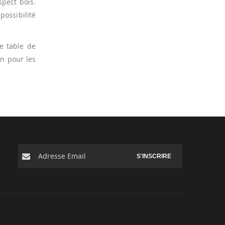
spect bois.
possibilité
e table de
n pour les
S'INSCRIRE