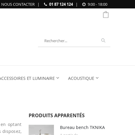
NOUS CONTACTER
|
01 87 124 124
|
9:00 - 18:00
Chercher
ACCESSOIRES ET LUMINAIRE
ACOUSTIQUE
PRODUITS APPARENTÉS
 en optant
Bureau bench TKNIKA
s disposez,