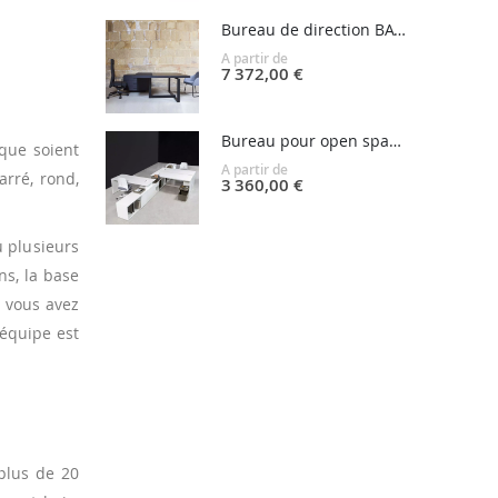
Bureau de direction BAT EXECUTIVE
A partir de
7 372,00 €
Bureau pour open space BAT OFFICE
 que soient
A partir de
arré, rond,
3 360,00 €
u plusieurs
ns, la base
i vous avez
équipe est
 plus de 20