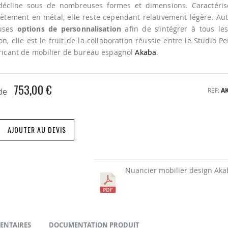
 décline sous de nombreuses formes et dimensions. Caractéri
iètement en métal, elle reste cependant relativement légère. Au
uses
options de personnalisation
afin de s’intégrer à tous les
on, elle est le fruit de la collaboration réussie entre le Studio P
bricant de mobilier de bureau espagnol
Akaba
.
753,00 €
REF
A
 de
AJOUTER AU DEVIS
Nuancier mobilier design Aka
ENTAIRES
DOCUMENTATION PRODUIT