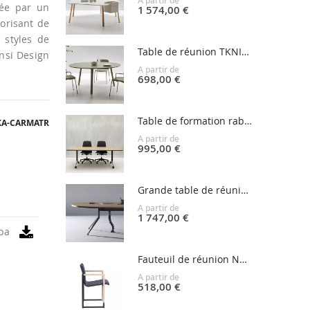
A partir de
sée par un
1 574,00 €
torisant de
 styles de
Table de réunion TKNIKA
ensi Design
A partir de
698,00 €
Table de formation rabattable CARMA
KA-CARMATR
A partir de
995,00 €
Grande table de réunion tonneau USOA
A partir de
1 747,00 €
ba
Fauteuil de réunion NORA
A partir de
518,00 €