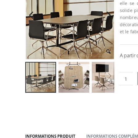
la
elle se
galerie
solide p
d’images
nombre
décorati
et le fa
A partir
Passer
au
début
de
la
Galerie
d’images
INFORMATIONS PRODUIT
INFORMATIONS COMPLÉM