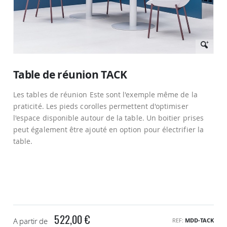
Passer
au
Table de réunion TACK
début
de
Les tables de réunion Este sont l'exemple même de la
la
Galerie
praticité. Les pieds corolles permettent d'optimiser
d’images
l'espace disponible autour de la table. Un boitier prises
peut également être ajouté en option pour électrifier la
table.
522,00 €
A partir de
REF
MDD-TACK