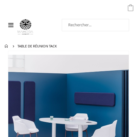
Affichage
navigation
TABLE DE RÉUNION TACK
Passer
à
la
fin
de
la
galerie
d’images