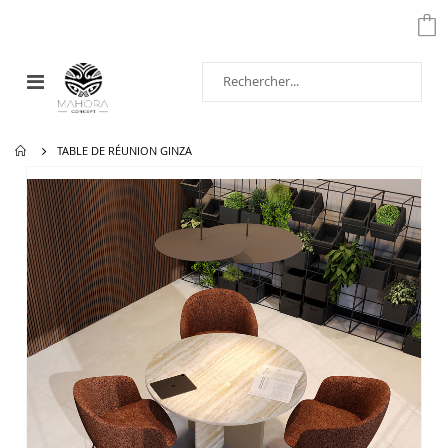
Affichage
navigation
TABLE DE RÉUNION GINZA
Passer
à
la
fin
de
la
galerie
d’images