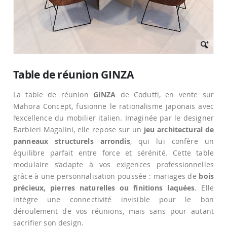
Passer
au
Table de réunion GINZA
début
de
La table de réunion
GINZA
de Codutti, en vente sur
la
Galerie
Mahora Concept, fusionne le rationalisme japonais avec
d’images
l’excellence du mobilier italien. Imaginée par le designer
Barbieri Magalini, elle repose sur un
jeu architectural de
panneaux structurels arrondis
, qui lui confère un
équilibre parfait entre force et sérénité. Cette table
modulaire s’adapte à vos exigences professionnelles
grâce à une personnalisation poussée : mariages de
bois
précieux, pierres naturelles ou finitions laquées
. Elle
intègre une connectivité invisible pour le bon
déroulement de vos réunions, mais sans pour autant
sacrifier son design.