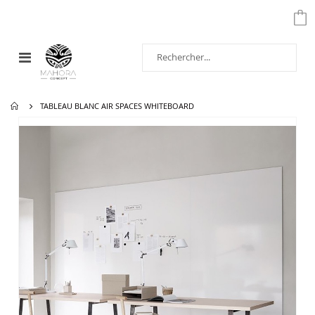
Affichage
navigation
TABLEAU BLANC AIR SPACES WHITEBOARD
Passer
à
la
fin
de
la
galerie
d’images