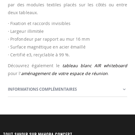
par des modules textiles placés sur les côtés ou entre
deux tableaux.
⋅ Fixation et raccords invisibles
⋅ Largeur illimitée
⋅ Profondeur par rapport au mur 16 mm
⋅ Surface magnétique en acier émaillé
⋅ Certifié e3, recyclable à 99 %.
Découvrez également le
tableau blanc AIR whiteboard
pour l'
aménagement de votre espace de réunion
.
INFORMATIONS COMPLÉMENTAIRES
TOUT SAVOIR SUR MAHORA CONCEPT