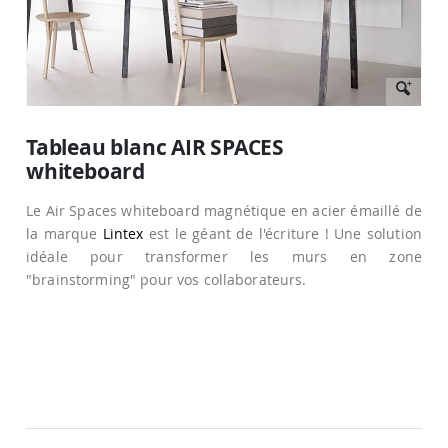
Passer
au
Tableau blanc AIR SPACES
début
whiteboard
de
la
Galerie
Le Air Spaces whiteboard magnétique en acier émaillé de
d’images
la marque
Lintex
est le géant de l'écriture ! Une solution
idéale pour transformer les murs en zone
"brainstorming" pour vos collaborateurs.