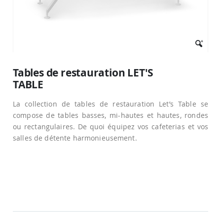
Passer
au
Tables de restauration LET'S
début
TABLE
de
la
Galerie
La collection de tables de restauration Let’s Table se
d’images
compose de tables basses, mi-hautes et hautes, rondes
ou rectangulaires. De quoi équipez vos cafeterias et vos
salles de détente harmonieusement.