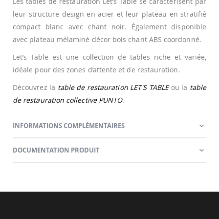
Les tables de restauration Let’s Table se caractérisent par
leur structure design en acier et leur plateau en stratifié
compact blanc avec chant noir. Également disponible
avec plateau mélaminé décor bois chant ABS coordonné.
Let’s Table est une collection de tables riche et variée,
idéale pour des zones d’attente et de restauration.
Découvrez la
table de restauration LET'S TABLE
ou la
table
de restauration collective PUNTO
.
INFORMATIONS COMPLÉMENTAIRES
DOCUMENTATION PRODUIT