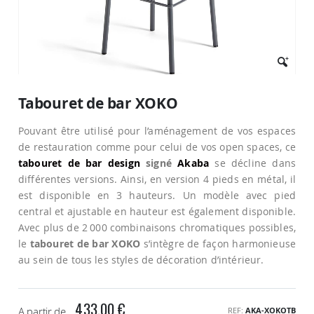
Passer
au
Tabouret de bar XOKO
début
de
Pouvant être utilisé pour l’aménagement de vos espaces
la
Galerie
de restauration comme pour celui de vos open spaces, ce
d’images
tabouret de bar design
signé
Akaba
se décline dans
différentes versions. Ainsi, en version 4 pieds en métal, il
est disponible en 3 hauteurs. Un modèle avec pied
central et ajustable en hauteur est également disponible.
Avec plus de 2 000 combinaisons chromatiques possibles,
le
tabouret de bar XOKO
s’intègre de façon harmonieuse
au sein de tous les styles de décoration d’intérieur.
433,00 €
A partir de
REF
AKA-XOKOTB