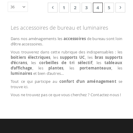
Page
Page
Précédent
Page
Page
Page
You're currentl
Page
Page
Suiv
1
2
3
4
5
Les accessoires de bureau et luminaires
Dans nos aménagements les
accessoires
de bureau sont loin
d’être accessoires.
Vous trouverez dans cette rubrique des indispensables : les
boitiers électriques
, les
supports UC
, les
bras supports
d’écrans
, les
corbeilles de tri sélectif
, les
tableaux
d’affichage
, les
plantes
, les
portemanteaux
, les
luminaires
et bien d’autres…
Tout ce qui participe au
confort d’un aménagement
se
trouve ici.
Vous ne trouvez pas ce que vous cherchez ? Contactez-nous !