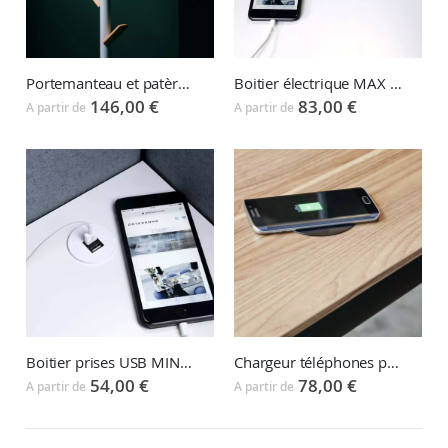
Portemanteau et patère CADDY
Boitier électrique MAX POWER Grommet
146,00 €
83,00 €
A partir de
A partir de
Boitier prises USB MINI Grommet
Chargeur téléphones portables G POWER QI
54,00 €
78,00 €
A partir de
A partir de