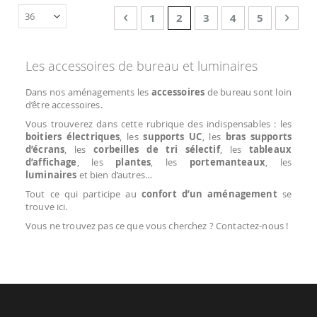
Page
Page
Précédent
Page
You're currently reading 
Page
Page
Page
Page
Suiv
1
2
3
4
5
Les accessoires de bureau et luminaires
Dans nos aménagements les
accessoires
de bureau sont loin
d’être accessoires.
Vous trouverez dans cette rubrique des indispensables : les
boitiers électriques
, les
supports UC
, les
bras supports
d’écrans
, les
corbeilles de tri sélectif
, les
tableaux
d’affichage
, les
plantes
, les
portemanteaux
, les
luminaires
et bien d’autres…
Tout ce qui participe au
confort d’un aménagement
se
trouve ici.
Vous ne trouvez pas ce que vous cherchez ? Contactez-nous !