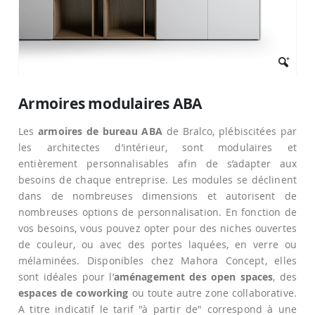
Passer
au
Armoires modulaires ABA
début
de
Les
armoires de bureau ABA
de Bralco, plébiscitées par
la
Galerie
les architectes d’intérieur, sont modulaires et
d’images
entièrement personnalisables afin de s’adapter aux
besoins de chaque entreprise. Les modules se déclinent
dans de nombreuses dimensions et autorisent de
nombreuses options de personnalisation. En fonction de
vos besoins, vous pouvez opter pour des niches ouvertes
de couleur, ou avec des portes laquées, en verre ou
mélaminées. Disponibles chez Mahora Concept, elles
sont idéales pour l’
aménagement des open spaces
, des
espaces de coworking
ou toute autre zone collaborative.
A titre indicatif le tarif "à partir de" correspond à une