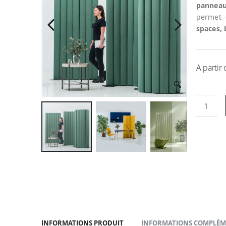
la
panneau
galerie
permet 
d’images
spaces,
A partir
Passer
au
début
de
la
Galerie
d’images
INFORMATIONS PRODUIT
INFORMATIONS COMPLÉM