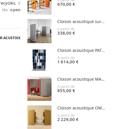
A partir de
recyclés
, il
670,00 €
s les
open
Cloison acoustique sur pied EDGE
A partir de
338,00 €
R-ACUSTIXX
Cloison acoustique PATCH
A partir de
1 614,00 €
Cloison acoustique MADISON
A partir de
855,00 €
Cloison acoustique OMNIA
A partir de
2 229,00 €