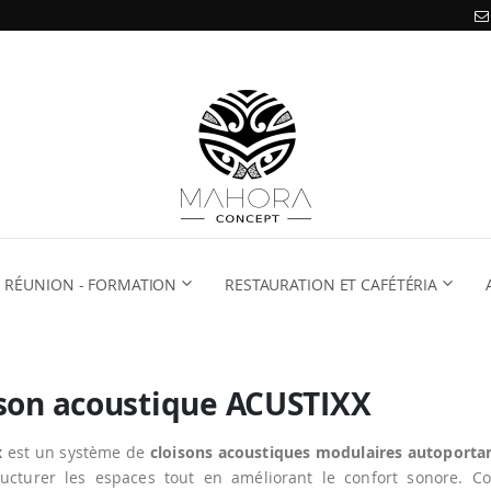
RÉUNION - FORMATION
RESTAURATION ET CAFÉTÉRIA
son acoustique ACUSTIXX
x
est un système de
cloisons acoustiques modulaires autoporta
ructurer les espaces tout en améliorant le confort sonore. 