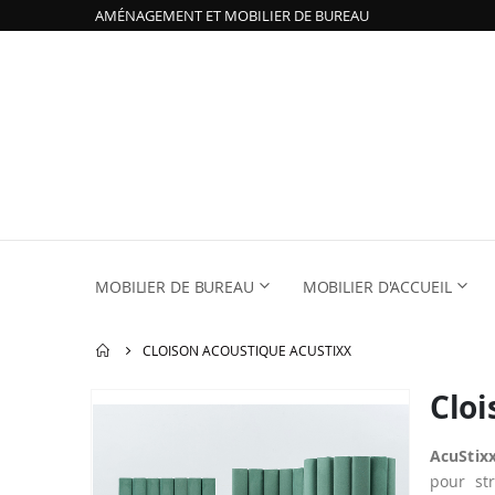
AMÉNAGEMENT ET MOBILIER DE BUREAU
MOBILIER DE BUREAU
MOBILIER D'ACCUEIL
CLOISON ACOUSTIQUE ACUSTIXX
Cloi
Passer
à
la
AcuStix
fin
pour st
de