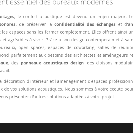
ment essentiel des bureaux modernes
artagés
, le confort acoustique est devenu un enjeu majeur. Le
sonores
, de préserver la
confidentialité des échanges
et d'
am
 les espaces sans les fermer complètement. Elles offrent ainsi u
s et agréables à vivre. Grâce à son design contemporain et à sa 
ureaux, open spaces, espaces de coworking, salles de réunio
 répond parfaitement aux besoins des architectes et aménageurs 
eaux
, des
panneaux acoustiques design
, des cloisons modulai
avail.
la décoration d'intérieur et l'aménagement d'espaces professionn
ix de vos solutions acoustiques. Nous sommes à votre écoute pou
vous présenter d'autres solutions adaptées à votre projet.