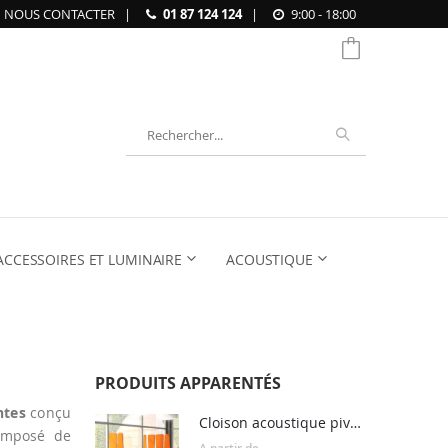
NOUS CONTACTER
|
01 87 124 124
|
9:00 - 18:00
Chercher
ACCESSOIRES ET LUMINAIRE
ACOUSTIQUE
PRODUITS APPARENTÉS
ntes
conçu
Cloison acoustique pivotante VIVA
Composé de