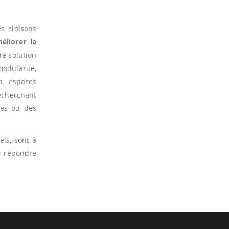
s cloisons
éliorer la
ne solution
modularité,
n, espaces
recherchant
res ou des
els, sont à
r répondre