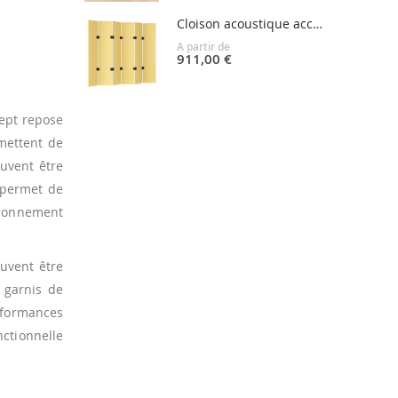
Cloison acoustique accordéon PALING
A partir de
911,00 €
cept repose
mettent de
uvent être
é permet de
vironnement
uvent être
 garnis de
rformances
ctionnelle