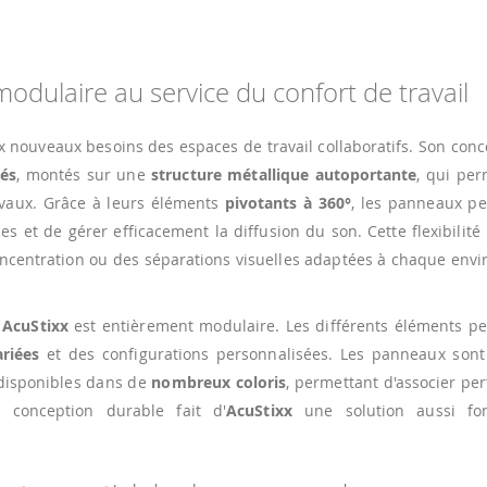
modulaire au service du confort de travail
 nouveaux besoins des espaces de travail collaboratifs. Son con
sés
, montés sur une
structure métallique autoportante
, qui per
avaux. Grâce à leurs éléments
pivotants à 360°
, les panneaux pe
s et de gérer efficacement la diffusion du son. Cette flexibilit
concentration ou des séparations visuelles adaptées à chaque en
,
AcuStixx
est entièrement modulaire. Les différents éléments pe
riées
et des configurations personnalisées. Les panneaux sont
 disponibles dans de
nombreux coloris
, permettant d'associer pe
e conception durable fait d'
AcuStixx
une solution aussi fon