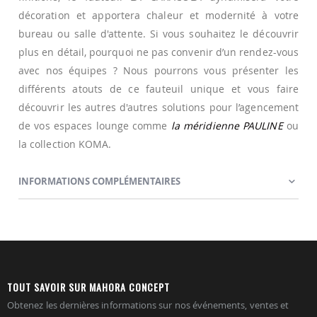
décoration et apportera chaleur et modernité à votre
bureau ou salle d'attente. Si vous souhaitez le découvrir
plus en détail, pourquoi ne pas convenir d’un rendez-vous
avec nos équipes ? Nous pourrons vous présenter les
différents atouts de ce fauteuil unique et vous faire
découvrir les autres d'autres solutions pour l’agencement
de vos espaces lounge comme
la méridienne PAULINE
ou
la collection KOMA.
INFORMATIONS COMPLÉMENTAIRES
TOUT SAVOIR SUR MAHORA CONCEPT
Obtenez les dernières informations sur nos événements, ventes et