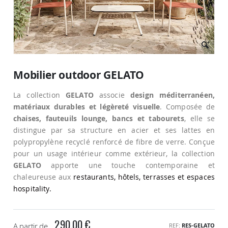
Passer
au
Mobilier outdoor GELATO
début
de
La collection
GELATO
associe
design méditerranéen,
la
Galerie
matériaux durables et légèreté visuelle
. Composée de
d’images
chaises, fauteuils lounge, bancs et tabourets
, elle se
distingue par sa structure en acier et ses lattes en
polypropylène recyclé renforcé de fibre de verre. Conçue
pour un usage intérieur comme extérieur, la collection
GELATO
apporte une touche contemporaine et
chaleureuse aux
restaurants, hôtels, terrasses et espaces
hospitality.
290,00 €
A partir de
REF
RES-GELATO