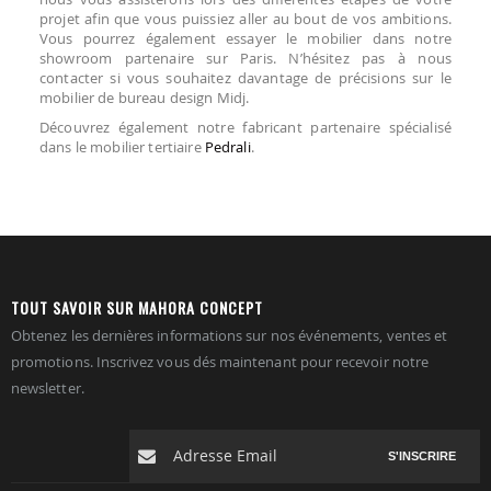
projet afin que vous puissiez aller au bout de vos ambitions.
Vous pourrez également essayer le mobilier dans notre
showroom partenaire sur Paris. N’hésitez pas à nous
contacter si vous souhaitez davantage de précisions sur le
mobilier de bureau design Midj.
Découvrez également notre fabricant partenaire spécialisé
dans le mobilier tertiaire
Pedrali
.
TOUT SAVOIR SUR MAHORA CONCEPT
Obtenez les dernières informations sur nos événements, ventes et
promotions. Inscrivez vous dés maintenant pour recevoir notre
newsletter.
S'INSCRIRE