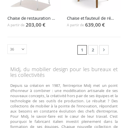
Chaise de restauration Star
Chaise et fauteuil de réunion DANNY
203,00 €
639,00 €
A partir de
A partir de
Page
You're currently read
Page
Page
Suivant
1
2
Midj, du mobilier design pour les bureaux et
les collectivités
Depuis sa création en 1987, l’entreprise Midj met un point
d’honneur à combiner : une modélisation artisanale de ses
nouveaux concepts, la créativité hors pair de ses équipes et la
technologie de ses outils de production. Le résultat ? Des
collections de mobilier à la pointe de l’innovation, répondant
aux besoins en constante évolution des chefs d’entreprise.
Pour Midj, le savoir-faire est le cœur de leur travail. C’est
pourquoi le fabricant italien investit pleinement dans la
formation de ses équipes. Chaque nouvelle collection de