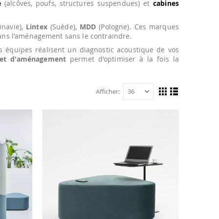
e
(alcôves, poufs, structures suspendues) et
cabines
inavie),
Lintex
(Suède),
MDD
(Pologne). Ces marques
dans l'aménagement sans le contraindre.
os équipes réalisent un diagnostic acoustique de vos
ojet d'aménagement
permet d'optimiser à la fois la
Afficher
Afficher
Grille
Liste
en