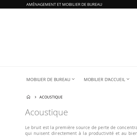
AMÉNAGEMENT ET MOBILIER DE BUREAU
MOBILIER DE BUREAU
MOBILIER D'ACCUEIL
ACOUSTIQUE
Acoustique
Le bruit est la première source de perte de concentr
qui nuisent directement à la productivité et au 