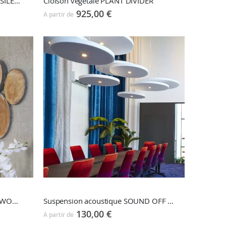
Ecran de séparation acoustique SILENT EXPRESS
Cloison végétale PLANT DIVIDER
925,00 €
A partir de
Panneaux muraux acoustiques WOODSTOCK ECOSUND
Suspension acoustique SOUND OFF ECOSUND
130,00 €
A partir de