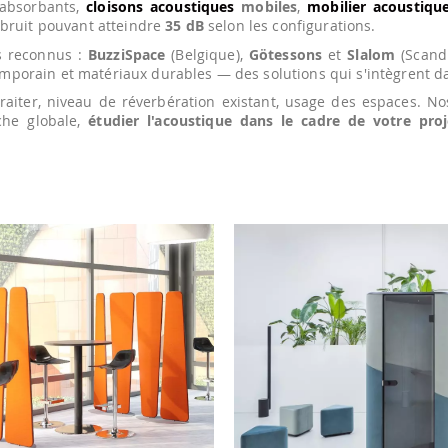
absorbants,
cloisons acoustiques
mobiles
,
mobilier acoustiqu
bruit pouvant atteindre
35 dB
selon les configurations.
s reconnus :
BuzziSpace
(Belgique),
Götessons
et
Slalom
(Scand
emporain et matériaux durables — des solutions qui s'intègrent 
traiter, niveau de réverbération existant, usage des espaces. N
che globale,
étudier l'acoustique dans le cadre de votre pr