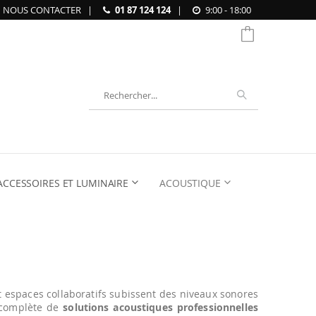
NOUS CONTACTER
|
01 87 124 124
|
9:00 - 18:00
Chercher
ACCESSOIRES ET LUMINAIRE
ACOUSTIQUE
t espaces collaboratifs subissent des niveaux sonores
 complète de
solutions acoustiques professionnelles