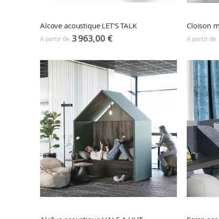
Alcove acoustique LET'S TALK
Cloison 
3 963,00 €
A partir de
A partir de