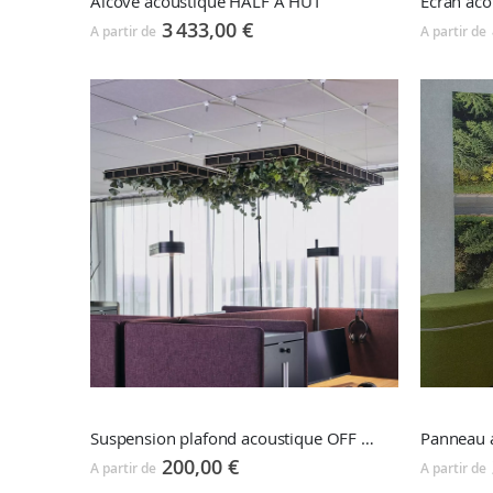
Alcôve acoustique HALF A HUT
3 433,00 €
A partir de
A partir de
Suspension plafond acoustique OFF THE GRID
200,00 €
A partir de
A partir de