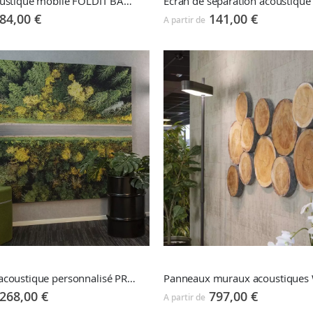
Ecran acoustique mobile FOLDIT BASIC FELT
84,00 €
141,00 €
A partir de
Panneau acoustique personnalisé PRINT ECOSUND
268,00 €
797,00 €
A partir de